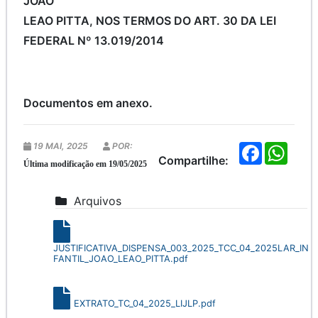
JOAO
LEAO PITTA, NOS TERMOS DO ART. 30 DA LEI
FEDERAL Nº 13.019/2014
Documentos em anexo.
19 MAI, 2025
POR:
F
W
a
h
Compartilhe:
Última modificação em 19/05/2025
c
a
e
t
b
s
Arquivos
o
A
o
p
k
p
JUSTIFICATIVA_DISPENSA_003_2025_TCC_04_2025LAR_IN
FANTIL_JOAO_LEAO_PITTA.pdf
EXTRATO_TC_04_2025_LIJLP.pdf