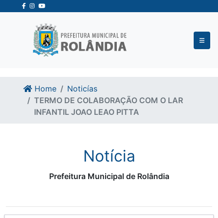
Ir para o conteudo
Ir para o fim do conteudo
Home
Noticías
TERMO DE COLABORAÇÃO COM O LAR
INFANTIL JOAO LEAO PITTA
Notícia
Prefeitura Municipal de Rolândia