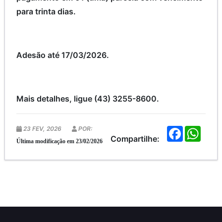
para trinta dias.
Adesão até 17/03/2026.
Mais detalhes, ligue (43) 3255-8600.
23 FEV, 2026
POR:
F
W
a
h
Compartilhe:
Última modificação em 23/02/2026
c
a
e
t
b
s
o
A
o
p
k
p