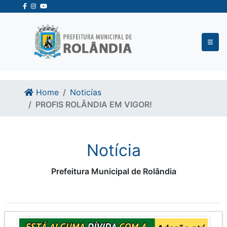
Ir para o conteudo
Ir para o fim do conteudo
Home
Noticías
PROFIS ROLÂNDIA EM VIGOR!
Notícia
Prefeitura Municipal de Rolândia