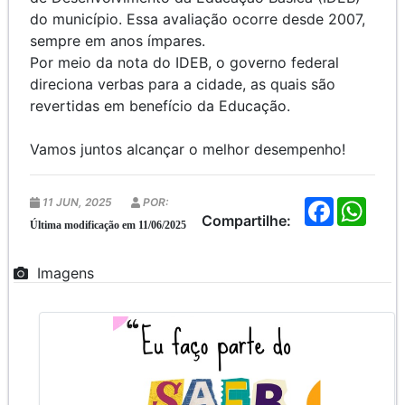
do município. Essa avaliação ocorre desde 2007,
sempre em anos ímpares.
Por meio da nota do IDEB, o governo federal
direciona verbas para a cidade, as quais são
revertidas em benefício da Educação.
Vamos juntos alcançar o melhor desempenho!
11 JUN, 2025
POR:
F
W
a
h
Compartilhe:
Última modificação em 11/06/2025
c
a
e
t
b
s
Imagens
o
A
o
p
k
p