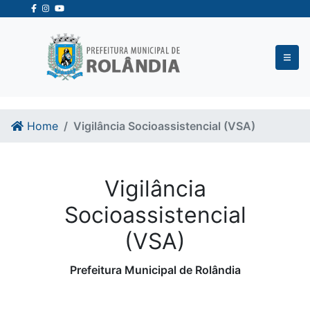
Ir para o conteudo
Ir para o fim do conteudo
Home
Vigilância Socioassistencial (VSA)
Vigilância
Socioassistencial
(VSA)
Prefeitura Municipal de Rolândia