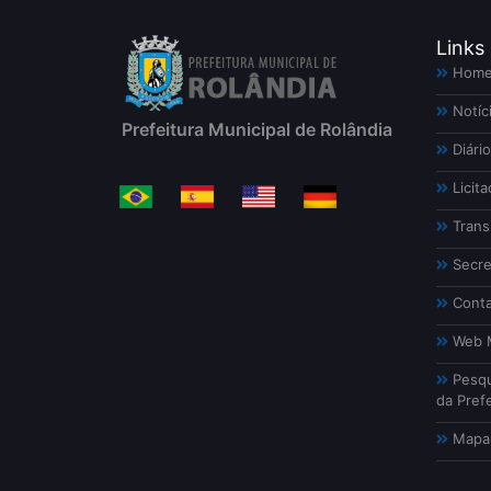
Links
Hom
Notíc
Prefeitura Municipal de Rolândia
Diário
Licita
Trans
Secre
Conta
Web M
Pesqu
da Prefe
Mapa 