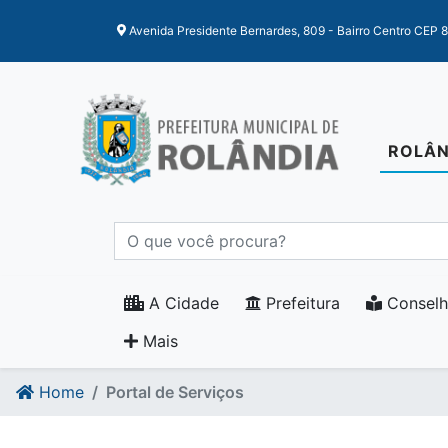
Ir para o conteudo
Ir para o fim do conteudo
Avenida Presidente Bernardes, 809 - Bairro Centro CEP 
ROLÂN
A Cidade
Prefeitura
Conselh
Mais
Home
Portal de Serviços