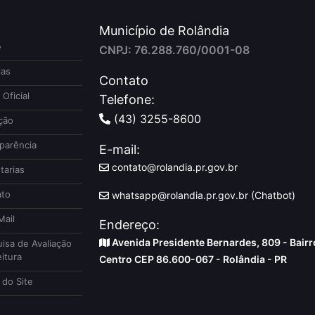
Município de Rolândia
e
CNPJ: 76.288.760/0001-08
ias
Contato
 Oficial
Telefone:
(43) 3255-8600
ção
parência
E-mail:
contato@rolandia.pr.gov.br
tarias
to
whatsapp@rolandia.pr.gov.br (Chatbot)
ail
Endereço:
Avenida Presidente Bernardes, 809 - Bairr
isa de Avaliação
itura
Centro CEP 86.600-067 - Rolândia - PR
do Site