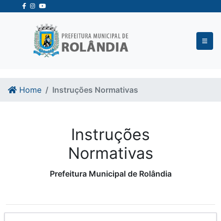
Ir para o conteudo
Ir para o fim do conteudo
Home
Instruções Normativas
Instruções
Normativas
Prefeitura Municipal de Rolândia