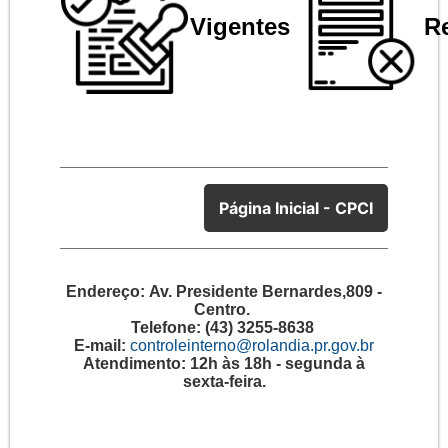
Vigentes
R
Página Inicial - CPCI
Endereço:
Av. Presidente Bernardes,809 -
Centro.
Telefone:
(43) 3255-8638
E-mail:
controleinterno@rolandia.pr.gov.br
Atendimento:
12h às 18h - segunda à
sexta-feira.