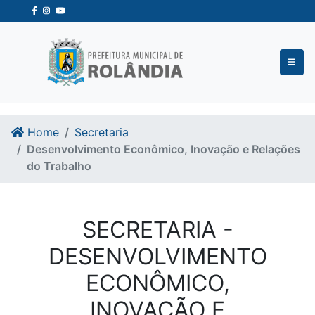
Ir para o conteudo
Ir para o fim do conteudo
Home
Secretaria
Desenvolvimento Econômico, Inovação e Relações
do Trabalho
SECRETARIA -
DESENVOLVIMENTO
ECONÔMICO,
INOVAÇÃO E