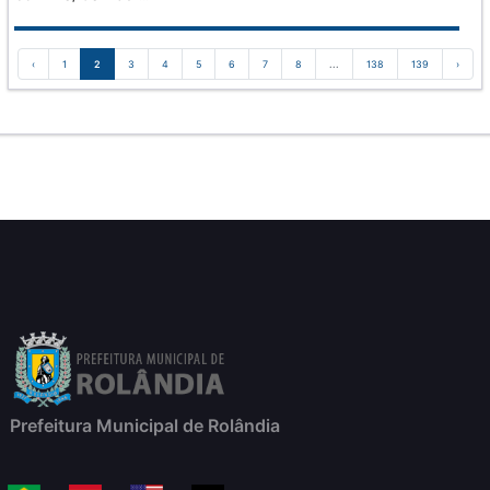
‹
1
2
3
4
5
6
7
8
...
138
139
›
Prefeitura Municipal de Rolândia