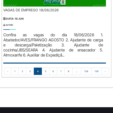
VAGAS DE EMPREGO 18/06/2026
DATA: 18 JUN
AUTOR:
Confira as vagas do dia 18/06/2026 1.
Abatedor/AVES/FRANGO AGOSTO 2. Ajudante de carga
e descarga/Paletização 3. Ajudante de
cozinha/JBS/SEARA 4. Ajudante de ensacador 5.
Almoxarife 6. Auxiliar de Expediçã...
‹
1
2
3
4
5
6
7
8
...
138
139
›