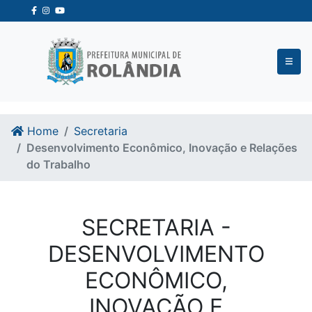
Ir para o conteudo
Ir para o fim do conteudo
Home
Secretaria
Desenvolvimento Econômico, Inovação e Relações
do Trabalho
SECRETARIA -
DESENVOLVIMENTO
ECONÔMICO,
INOVAÇÃO E