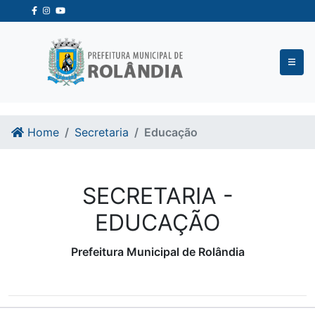
Ir para o conteudo
Ir para o fim do conteudo
Home
Secretaria
Educação
SECRETARIA -
EDUCAÇÃO
Prefeitura Municipal de Rolândia