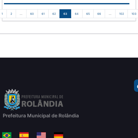
1
2
...
60
61
62
63
64
65
66
...
102
103
Prefeitura Municipal de Rolândia