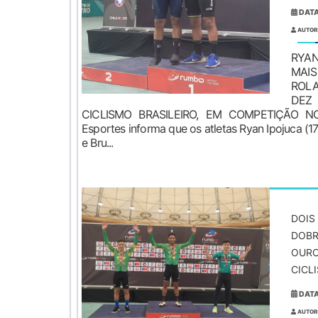
DATA
AUTOR
RYA
MA
ROL
DE
CICLISMO BRASILEIRO, EM COMPETIÇÃO NO 
Esportes informa que os atletas Ryan Ipojuca (17
e Bru...
DOIS
DOBR
OURO
CICLI
DATA
AUTOR