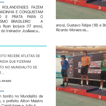
S ROLANDENSES FAZEM
RADINHA E CONQUISTAM
O E PRATA PARA O
LISMO BRASILEIRO A
anos), Gustavo Felipe (18) e 
s Ryan Ipojuca (17 anos),
Ricardo Moraes es...
 do treinador Jos&eacu...
EITO RECEBE ATLETAS DE
NDIA QUE FIZERAM
TO NO MUNDIALITO DE
...
: 29 AGO
:
am bonito no Mundialito de
 o prefeito Ailton Maistro
amili Irmer e João Ir...