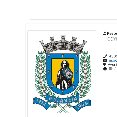
Respo
ODY
4339
espo
Aveni
8h às