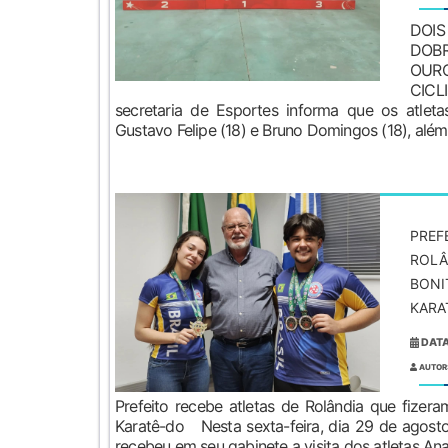
DOI
DOB
OUR
CIC
secretaria de Esportes informa que os atleta
Gustavo Felipe (18) e Bruno Domingos (18), além
PREF
ROLÂ
BONI
KARAT
DATA
AUTOR
Prefeito recebe atletas de Rolândia que fizer
Karatê-do Nesta sexta-feira, dia 29 de agosto,
recebeu em seu gabinete a visita dos atletas Ana C