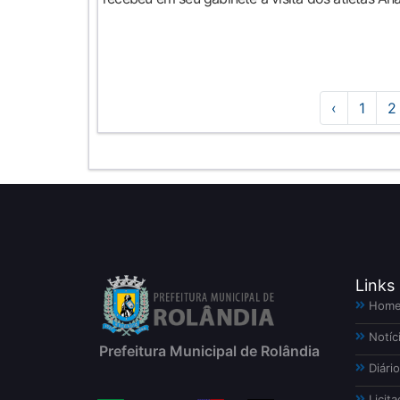
‹
1
2
Links
Hom
Notíc
Prefeitura Municipal de Rolândia
Diário
Licita