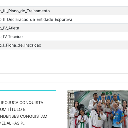
o_III_Plano_de_Treinamento
o_II_Declaracao_de_Entidade_Esportiva
_IV_Atleta
o_IV_Tecnico
_I_Ficha_de_Inscricao
 IPOJUCA CONQUISTA
 UM TÍTULO E
NDENSES CONQUISTAM
MEDALHAS P...