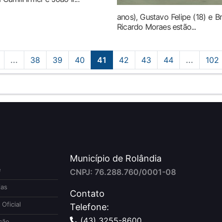
anos), Gustavo Felipe (18) e 
Ricardo Moraes estão...
...
38
39
40
41
42
43
44
...
102
Município de Rolândia
e
CNPJ: 76.288.760/0001-08
ias
Contato
 Oficial
Telefone:
(43) 3255-8600
ção