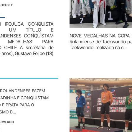
: 01 SET
:
N IPOJUCA CONQUISTA
IS UM TÍTULO E
ANDENSES CONQUISTAM
NOVE MEDALHAS NA COPA 
Z MEDALHAS PARA
Rolandiense de Taekwondo par
CHILE A secretaria de
Taekwondo, realizada na ci...
 anos), Gustavo Felipe (18)
 ROLANDENSES FAZEM
ADINHA E CONQUISTAM
 E PRATA PARA O
SMO B...
: 29 AGO
: