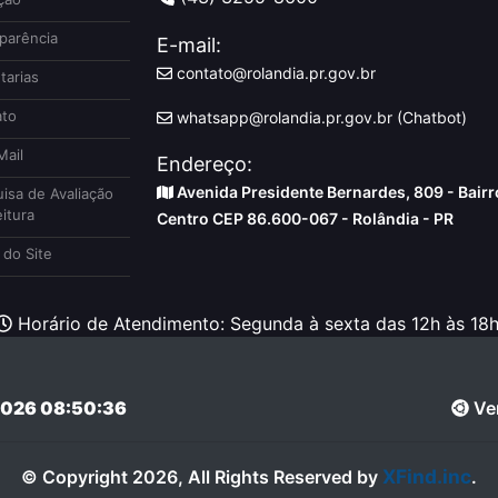
parência
E-mail:
contato@rolandia.pr.gov.br
tarias
to
whatsapp@rolandia.pr.gov.br (Chatbot)
ail
Endereço:
Avenida Presidente Bernardes, 809 - Bairr
isa de Avaliação
itura
Centro CEP 86.600-067 - Rolândia - PR
do Site
Horário de Atendimento: Segunda à sexta das 12h às 18h
026 08:50:36
Ver
XFind.inc
© Copyright 2026, All Rights Reserved by
.