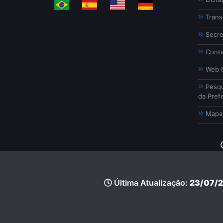
Trans
Secre
Conta
Web M
Pesqu
da Prefe
Mapa 
Última Atualização:
23/07/2