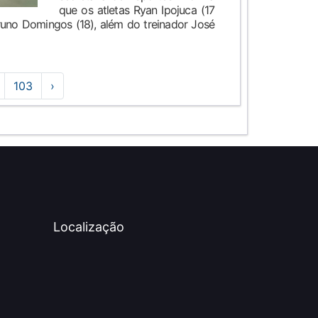
que os atletas Ryan Ipojuca (17
Bruno Domingos (18), além do treinador José
103
›
Localização