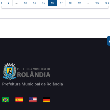
1
2
...
43
44
45
46
47
48
49
...
102
103
Prefeitura Municipal de Rolândia