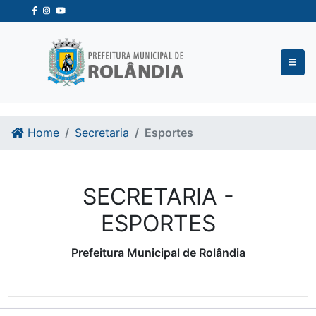
Ir para o conteudo
Ir para o fim do conteudo
Home
Secretaria
Esportes
SECRETARIA -
ESPORTES
Prefeitura Municipal de Rolândia