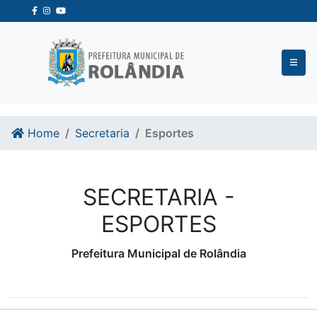
Ir para o conteudo
Ir para o fim do conteudo
Home
Secretaria
Esportes
SECRETARIA -
ESPORTES
Prefeitura Municipal de Rolândia