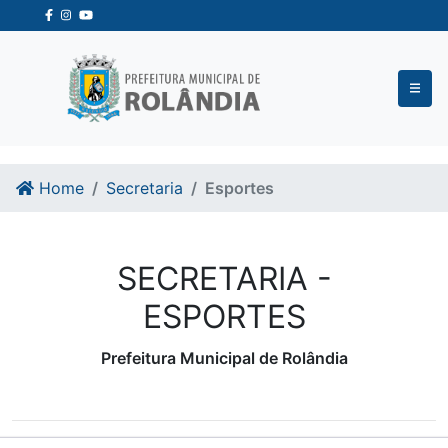
Ir para o conteudo
Ir para o fim do conteudo
Home
Secretaria
Esportes
SECRETARIA -
ESPORTES
Prefeitura Municipal de Rolândia