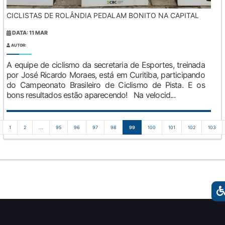
CICLISTAS DE ROLÂNDIA PEDALAM BONITO NA CAPITAL
DATA: 11 MAR
AUTOR:
A equipe de ciclismo da secretaria de Esportes, treinada
por José Ricardo Moraes, está em Curitiba, participando
do Campeonato Brasileiro de Ciclismo de Pista. E os
bons resultados estão aparecendo! Na velocid...
1
2
...
95
96
97
98
99
100
101
102
103