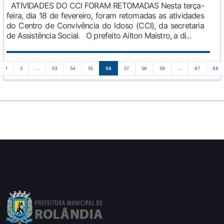
ATIVIDADES DO CCI FORAM RETOMADAS Nesta terça-
feira, dia 18 de fevereiro, foram retomadas as atividades
do Centro de Convivência do Idoso (CCI), da secretaria
de Assistência Social. O prefeito Ailton Maistro, a di...
1
2
...
53
54
55
56
57
58
59
...
87
88