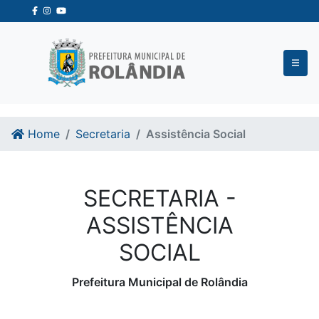
Ir para o conteudo
Ir para o fim do conteudo
Home
Secretaria
Assistência Social
SECRETARIA -
ASSISTÊNCIA
SOCIAL
Prefeitura Municipal de Rolândia