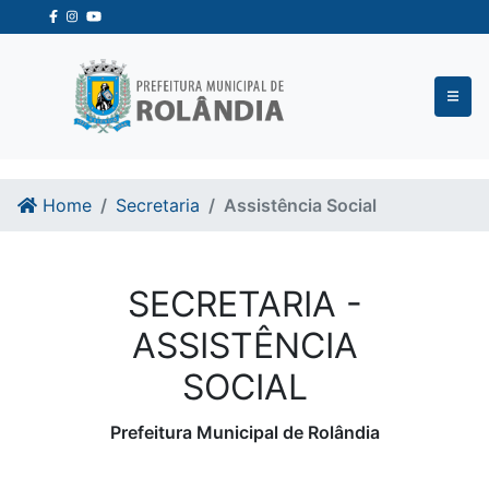
Ir para o conteudo
Ir para o fim do conteudo
Home
Secretaria
Assistência Social
SECRETARIA -
ASSISTÊNCIA
SOCIAL
Prefeitura Municipal de Rolândia