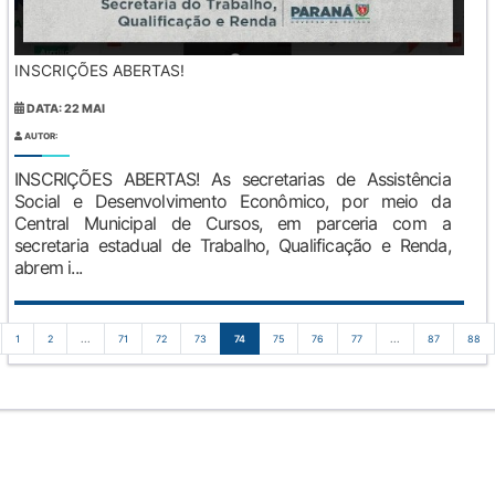
INSCRIÇÕES ABERTAS!
DATA: 22 MAI
AUTOR:
INSCRIÇÕES ABERTAS! As secretarias de Assistência
Social e Desenvolvimento Econômico, por meio da
Central Municipal de Cursos, em parceria com a
secretaria estadual de Trabalho, Qualificação e Renda,
abrem i...
1
2
...
71
72
73
74
75
76
77
...
87
88