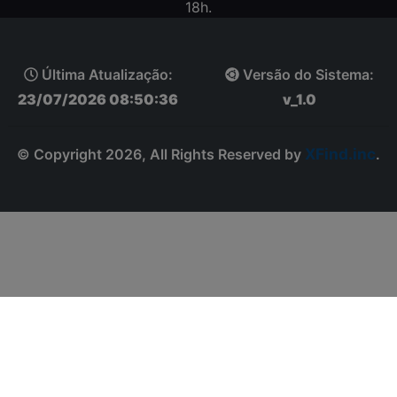
18h.
Última Atualização:
Versão do Sistema:
23/07/2026 08:50:36
v_1.0
XFind.inc
© Copyright 2026, All Rights Reserved by
.