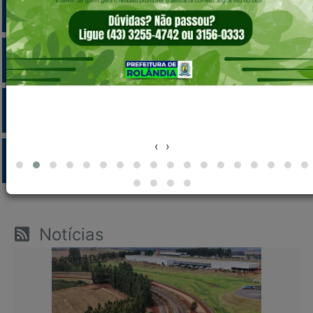
Carta de Serviços
Licitações
Editais
‹
›
Transparência
Notícias