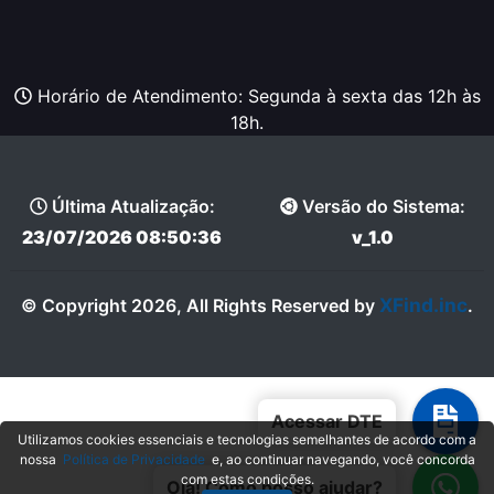
Horário de Atendimento: Segunda à sexta das 12h às
18h.
Última Atualização:
Versão do Sistema:
23/07/2026 08:50:36
v_1.0
XFind.inc
© Copyright 2026, All Rights Reserved by
.
Acessar DTE
Utilizamos cookies essenciais e tecnologias semelhantes de acordo com a
nossa
Política de Privacidade
e, ao continuar navegando, você concorda
com estas condições.
Olá! Como posso ajudar?