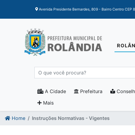
Ir para o conteudo
Ir para o fim do conteudo
Avenida Presidente Bernardes, 809 - Bairro Centro CEP 
ROLÂN
A Cidade
Prefeitura
Conselh
Mais
Home
Instruções Normativas - Vigentes