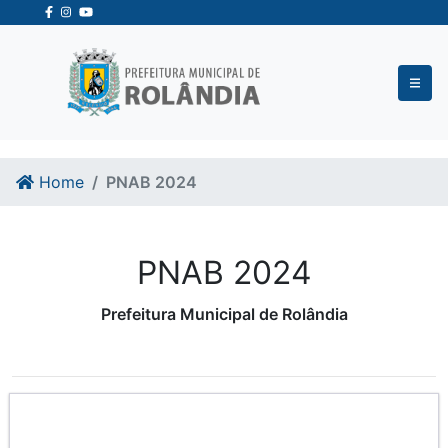
Ir para o conteudo
Ir para o fim do conteudo
Home
PNAB 2024
PNAB 2024
Prefeitura Municipal de Rolândia