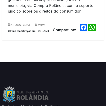
município, via Compra Rolândia, com o suporte
jurídico sobre os direitos do consumidor.
15 JAN, 2024
POR:
F
W
a
h
Compartilhe:
Última modificação em 15/01/2024
c
a
e
t
b
s
o
A
o
p
k
p