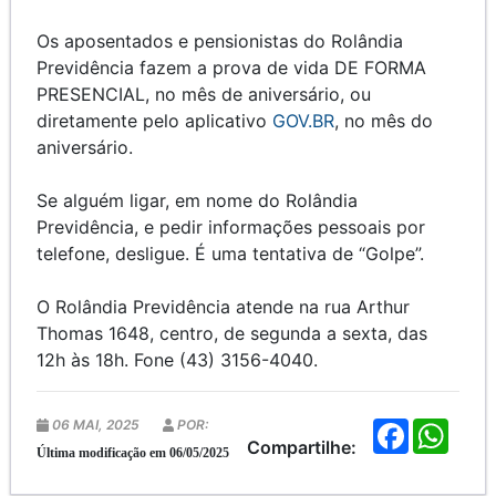
Os aposentados e pensionistas do Rolândia
Previdência fazem a prova de vida DE FORMA
PRESENCIAL, no mês de aniversário, ou
diretamente pelo aplicativo
GOV.BR
, no mês do
aniversário.
Se alguém ligar, em nome do Rolândia
Previdência, e pedir informações pessoais por
telefone, desligue. É uma tentativa de “Golpe”.
O Rolândia Previdência atende na rua Arthur
Thomas 1648, centro, de segunda a sexta, das
12h às 18h. Fone (43) 3156-4040.
06 MAI, 2025
POR:
F
W
a
h
Compartilhe:
Última modificação em 06/05/2025
c
a
e
t