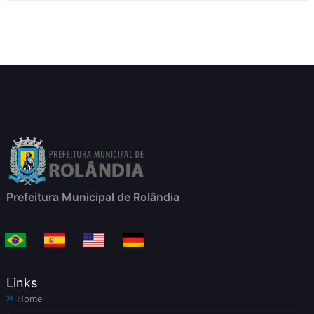
b
s
o
A
o
p
k
p
Prefeitura Municipal de Rolândia
Links
Home