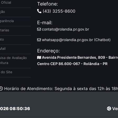
 Oficial
Telefone:
(43) 3255-8600
ção
parência
E-mail:
contato@rolandia.pr.gov.br
tarias
to
whatsapp@rolandia.pr.gov.br (Chatbot)
ail
Endereço:
Avenida Presidente Bernardes, 809 - Bairr
isa de Avaliação
itura
Centro CEP 86.600-067 - Rolândia - PR
do Site
Horário de Atendimento: Segunda à sexta das 12h às 18h
026 08:50:36
Ver