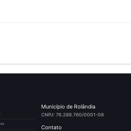
Município de Rolândia
e
CNPJ: 76.288.760/0001-08
ias
Contato