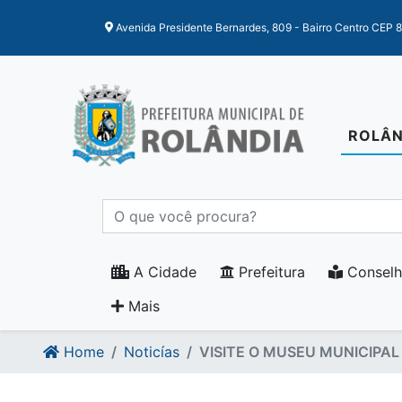
Ir para o conteudo
Ir para o fim do conteudo
Avenida Presidente Bernardes, 809 - Bairro Centro CEP 
ROLÂN
A Cidade
Prefeitura
Conselh
Mais
Home
Noticías
VISITE O MUSEU MUNICIPAL