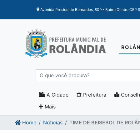
Ir para o conteudo
Ir para o fim do conteudo
Avenida Presidente Bernardes, 809 - Bairro Centro CEP 
ROLÂN
A Cidade
Prefeitura
Conselh
Mais
Home
Noticías
TIME DE BEISEBOL DE ROLÂ