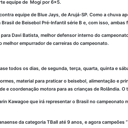
orte equipe de Mogi por 6x5.
l contra equipe de Blue Jays, de Arujá-SP. Como a chuva a
rasil de Beisebol Pré-Infantil série B e, com isso, ambas 
 para Davi Batista, melhor defensor interno do campeonat
o melhor empurrador de carreiras do campeonato.
ase todos os dias, de segunda, terça, quarta, quinta e sá
ormes, material para praticar o beisebol, alimentação e pri
de e coordenação motora para as crianças de Rolândia. O t
arin Kawagoe que irá representar o Brasil no campeonato 
anaense da categoria TBall até 9 anos, e agora campeões “T