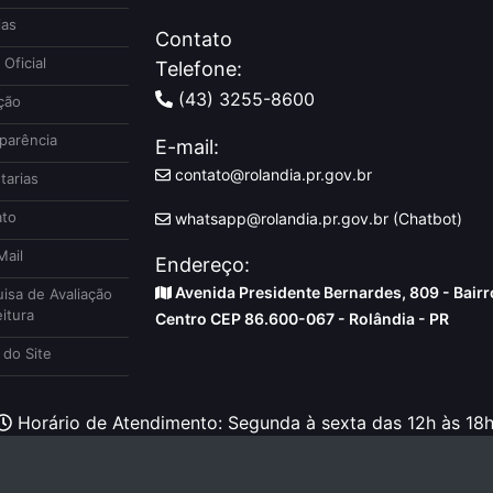
ias
Contato
 Oficial
Telefone:
(43) 3255-8600
ção
parência
E-mail:
contato@rolandia.pr.gov.br
tarias
to
whatsapp@rolandia.pr.gov.br (Chatbot)
ail
Endereço:
Avenida Presidente Bernardes, 809 - Bairr
isa de Avaliação
itura
Centro CEP 86.600-067 - Rolândia - PR
do Site
Horário de Atendimento: Segunda à sexta das 12h às 18h