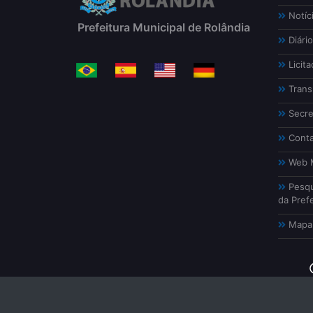
Notíc
Prefeitura Municipal de Rolândia
Diário
Licita
Trans
Secre
Conta
Web M
Pesqu
da Prefe
Mapa 