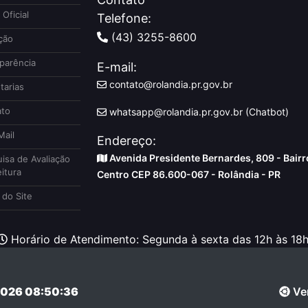
 Oficial
Telefone:
(43) 3255-8600
ção
parência
E-mail:
contato@rolandia.pr.gov.br
tarias
to
whatsapp@rolandia.pr.gov.br (Chatbot)
ail
Endereço:
Avenida Presidente Bernardes, 809 - Bairr
isa de Avaliação
itura
Centro CEP 86.600-067 - Rolândia - PR
do Site
Horário de Atendimento: Segunda à sexta das 12h às 18h
026 08:50:36
Ver