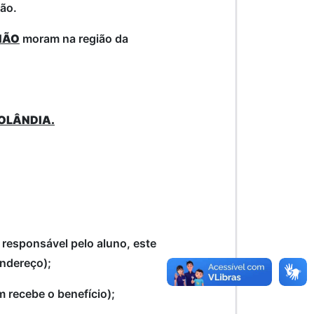
ção.
NÃO
moram na região da
OLÂNDIA.
responsável pelo aluno, este
ndereço);
 recebe o benefício);