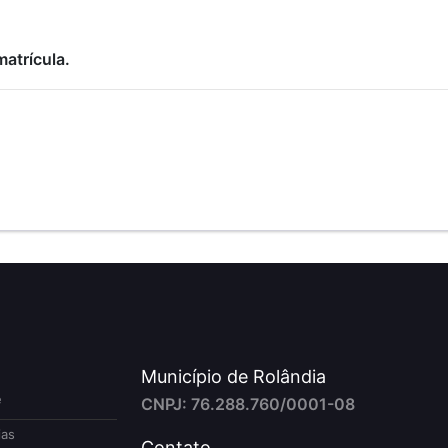
matrícula.
Município de Rolândia
e
CNPJ: 76.288.760/0001-08
ias
Contato