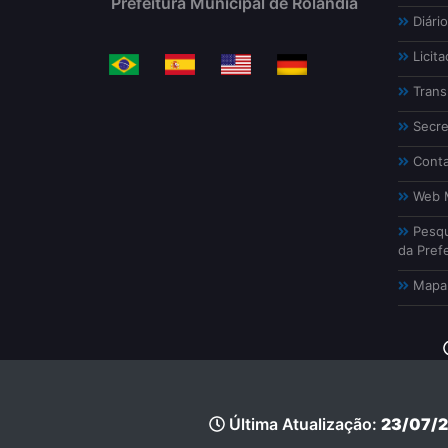
Prefeitura Municipal de Rolândia
Diário
Licita
Trans
Secre
Conta
Web M
Pesqu
da Prefe
Mapa 
Última Atualização:
23/07/2