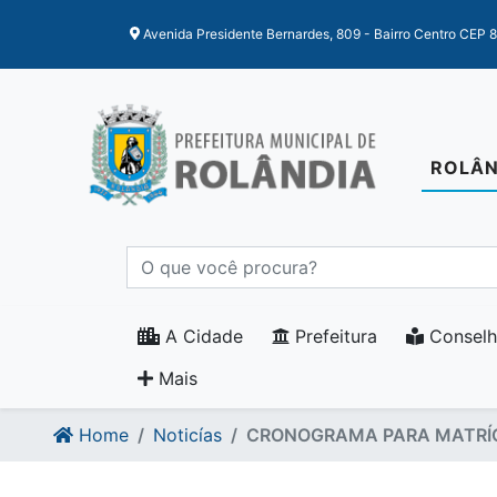
Ir para o conteudo
Ir para o fim do conteudo
Avenida Presidente Bernardes, 809 - Bairro Centro CEP 
ROLÂN
A Cidade
Prefeitura
Conselh
Mais
Home
Noticías
CRONOGRAMA PARA MATRÍCU