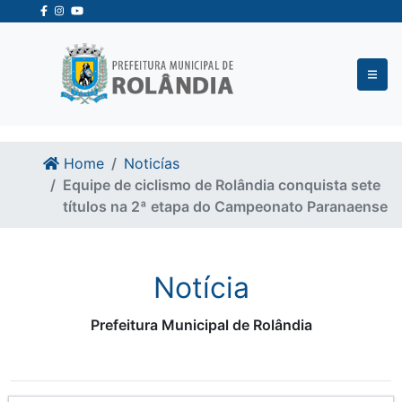
Ir para o conteudo
Ir para o fim do conteudo
Home
Noticías
Equipe de ciclismo de Rolândia conquista sete
títulos na 2ª etapa do Campeonato Paranaense
Notícia
Prefeitura Municipal de Rolândia