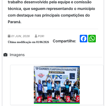
trabalho desenvolvido pela equipe e comissão
técnica, que seguem representando o município
com destaque nas principais competições do
Paraná.
01 JUN, 2026
POR:
F
W
a
h
Compartilhe:
Última modificação em 01/06/2026
c
a
e
t
b
s
Imagens
o
A
o
p
k
p