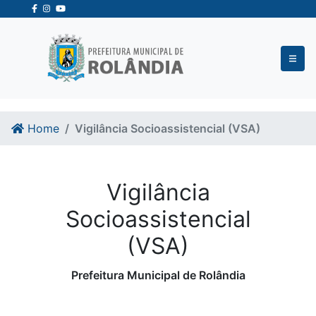
Ir para o conteudo
Ir para o fim do conteudo
Home
Vigilância Socioassistencial (VSA)
Vigilância
Socioassistencial
(VSA)
Prefeitura Municipal de Rolândia