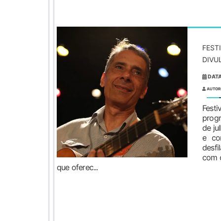
FEST
DIVU
DATA
AUTOR
Festi
prog
de ju
e co
desfi
com o
que oferec...