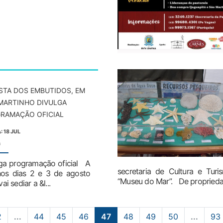
ESTA DOS EMBUTIDOS, EM
MARTINHO DIVULGA
RAMAÇÃO OFICIAL
: 18 JUL
:
lga programação oficial A
secretaria de Cultura e Tu
nos dias 2 e 3 de agosto
“Museu do Mar”. De proprieda
i sediar a &l...
2
...
44
45
46
47
48
49
50
...
93