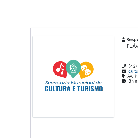
Respo
FLÁ
(43)
cult
Av. P
8h à