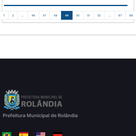
1
2
...
46
47
48
49
50
51
52
...
87
88
Prefeitura Municipal de Rolândia