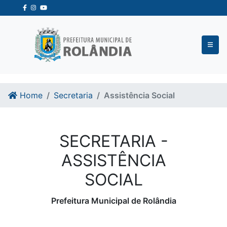
Ir para o conteudo
Ir para o fim do conteudo
Home
Secretaria
Assistência Social
SECRETARIA -
ASSISTÊNCIA
SOCIAL
Prefeitura Municipal de Rolândia