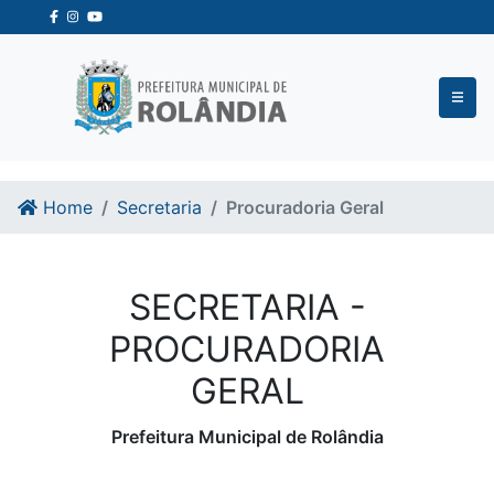
Ir para o conteudo
Ir para o fim do conteudo
Home
Secretaria
Procuradoria Geral
SECRETARIA -
PROCURADORIA
GERAL
Prefeitura Municipal de Rolândia